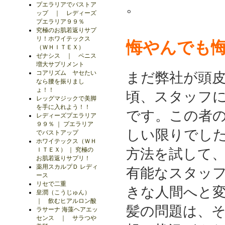
。
プエラリアでバストア
ップ ｜ レディーズ
プエラリア９９％
究極のお肌若返りサプ
リ！ホワイテックス
悔やんでも
（ＷＨＩＴＥＸ）
ゼナシス ｜ ペニス
増大サプリメント
コアリズム ヤセたい
まだ弊社が頭
なら腰を振りまし
ょ！！
頃、スタッフ
レッグマジックで美脚
を手に入れよう！！
です。この者
レディーズプエラリア
９９％ ｜ プエラリア
しい限りでした
でバストアップ
ホワイテックス（ＷＨ
ＩＴＥＸ） ｜ 究極の
方法を試して
お肌若返りサプリ！
薬用スカルプＤ レディ
有能なスタッ
ース
リセで二重
きな人間へと変
皇潤（こうじゅん）
｜ 飲むヒアルロン酸
髪の問題は、
ラサーナ 海藻ヘアエッ
センス ｜ サラつや