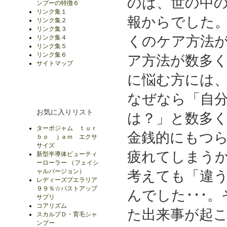
のは、世の中
ンプーの特徴６
リンク集１
報からでした
リンク集２
リンク集３
くのケア方法
リンク集４
リンク集５
リンク集６
ア方法が数多
サイトマップ
に悩む方には
なぜなら「自
お気に入りリスト
は？」と数多
ターボジャム ｔｕｒ
金銭的にもつ
ｂｏ ｊａｍ エクサ
サイズ
疲れてしまうか
新型半導体ビューティ
ーローラー （フェイシ
ャルバージョン）
考えても「違
レディーズプエラリア
９９％☆バストアップ
んでした･･･
サプリ
コアリズム
た出来事が起
スカルプＤ・育毛シャ
ンプー