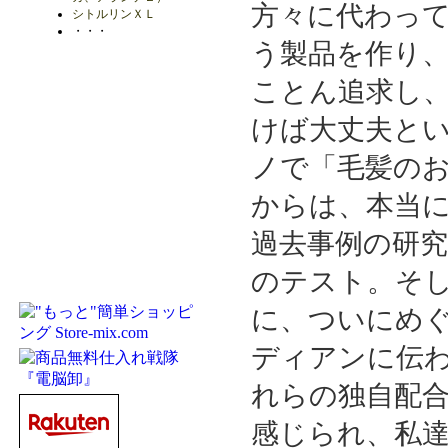
方々に代わっ
シトルリンＸＬ
・・・
う製品を作り
ことん追求し
けば大丈夫と
ノで「毛髪の
からは、本当
過去事例の研
のテスト。そ
に、ついにめ
ディアンに伝
れらの独自配
感じられ、私