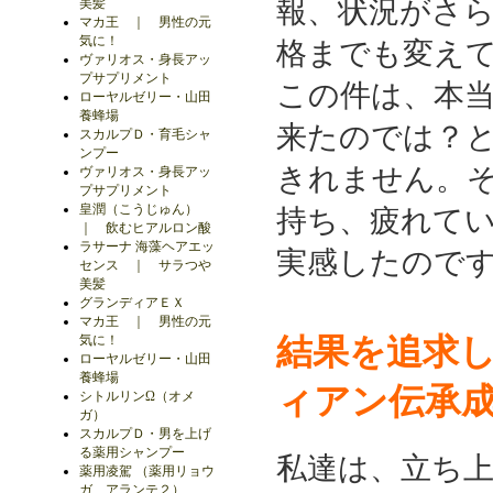
報、状況がさ
美髪
マカ王 ｜ 男性の元
気に！
格までも変え
ヴァリオス・身長アッ
プサプリメント
この件は、本
ローヤルゼリー・山田
養蜂場
来たのでは？
スカルプＤ・育毛シャ
ンプー
きれません。
ヴァリオス・身長アッ
プサプリメント
皇潤（こうじゅん）
持ち、疲れて
｜ 飲むヒアルロン酸
ラサーナ 海藻ヘアエッ
実感したので
センス ｜ サラつや
美髪
グランディアＥＸ
マカ王 ｜ 男性の元
結果を追求
気に！
ローヤルゼリー・山田
養蜂場
ィアン伝承
シトルリンΩ（オメ
ガ）
スカルプＤ・男を上げ
る薬用シャンプー
私達は、立ち
薬用凌駕 （薬用リョウ
ガ、アランテ２）